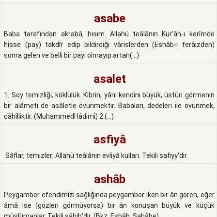
asabe
Baba tarafından akrabâ, hısım. Allahü teâlânın Kur'ân-ı kerîmde
hisse (pay) takdîr edip bildirdiği vârislerden (Eshâb-ı ferâizden)
sonra gelen ve belli bir payı olmayıp artan(...)
asalet
1. Soy temizliği, köklülük. Kibrin, yâni kendini büyük, üstün görmenin
bir alâmeti de asâletle övünmektir. Babaları, dedeleri ile övünmek,
câhilliktir. (MuhammedHâdimî) 2.(...)
asfiyâ
Sâflar, temizler; Allahü teâlânın evliyâ kulları. Tekili safiyy'dir.
ashâb
Peygamber efendimizi sağlığında peygamber iken bir ân gören, eğer
âmâ ise (gözleri görmüyorsa) bir ân konuşan büyük ve küçük
müslümanlar. Tekili sâhib'dir. (Bkz. Eshâb, Sahâbe)