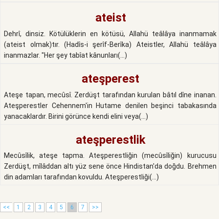
ateist
Dehrî, dinsiz. Kötülüklerin en kötüsü, Allahü teâlâya inanmamak
(ateist olmak)tır. (Hadîs-i şerîf-Berîka) Ateistler, Allahü teâlâya
inanmazlar. "Her şey tabîat kânunları(...)
ateşperest
Ateşe tapan, mecûsî. Zerdüşt tarafından kurulan bâtıl dîne inanan.
Ateşperestler Cehennem'in Hutame denilen beşinci tabakasında
yanacaklardır. Birini görünce kendi elini veya(...)
ateşperestlik
Mecûsîlik, ateşe tapma. Ateşperestliğin (mecûsîliğin) kurucusu
Zerdüşt, mîlâddan altı yüz sene önce Hindistan'da doğdu. Brehmen
din adamları tarafından kovuldu. Ateşperestliği(...)
<<
1
2
3
4
5
6
7
>>