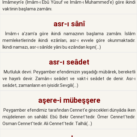
İmâmeyn'e (İmâm-ı Ebû Yûsuf ve İmâm-ı Muhammed'e) göre ikindi
vaktinin başlama zamânı.
asr-ı sânî
İmâm-ı a'zam'a göre ikindi namazının başlama zamânı. İslâm
memleketlerinde ikindi ezânları, asr-ı evvele göre okunmaktadır.
İkindi namazı, asr-ı sânîde yâni bu ezândan kışın(...)
asr-ı seâdet
Mutluluk devri. Peygamber efendimizin yaşadığı mübârek, bereketli
ve hayırlı devir. Zamân-ı seâdet ve vakt-i seâdet de denir. Asr-ı
seâdet, zamanların en iyisidir.Sevgili(...)
aşere-i mübeşşere
Peygamber efendimiz tarafından Cennet'e girecekleri dünyâda iken
müjdelenen on sahâbî. Ebû Bekr Cennet'tedir. Ömer Cennet'tedir.
Osman Cennet'tedir. Ali Cennet'tedir. Talhâ(...)