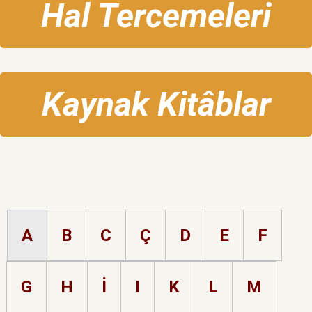
Hal Tercemeleri
Kaynak Kitâblar
A
B
C
Ç
D
E
F
G
H
İ
I
K
L
M