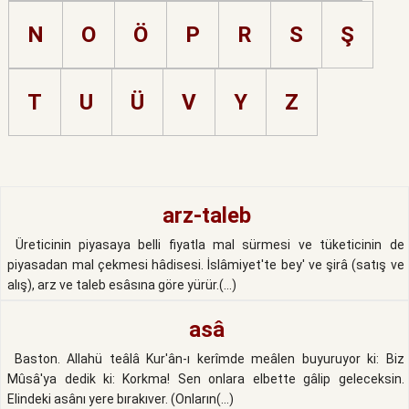
N
O
Ö
P
R
S
Ş
T
U
Ü
V
Y
Z
arz-taleb
Üreticinin piyasaya belli fiyatla mal sürmesi ve tüketicinin de
piyasadan mal çekmesi hâdisesi. İslâmiyet'te bey' ve şirâ (satış ve
alış), arz ve taleb esâsına göre yürür.(...)
asâ
Baston. Allahü teâlâ Kur'ân-ı kerîmde meâlen buyuruyor ki: Biz
Mûsâ'ya dedik ki: Korkma! Sen onlara elbette gâlip geleceksin.
Elindeki asânı yere bırakıver. (Onların(...)