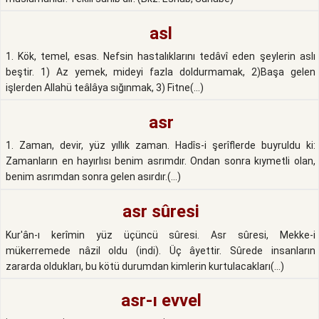
asl
1. Kök, temel, esas. Nefsin hastalıklarını tedâvî eden şeylerin aslı
beştir. 1) Az yemek, mideyi fazla doldurmamak, 2)Başa gelen
işlerden Allahü teâlâya sığınmak, 3) Fitne(...)
asr
1. Zaman, devir, yüz yıllık zaman. Hadîs-i şerîflerde buyruldu ki:
Zamanların en hayırlısı benim asrımdır. Ondan sonra kıymetli olan,
benim asrımdan sonra gelen asırdır.(...)
asr sûresi
Kur'ân-ı kerîmin yüz üçüncü sûresi. Asr sûresi, Mekke-i
mükerremede nâzil oldu (indi). Üç âyettir. Sûrede insanların
zararda oldukları, bu kötü durumdan kimlerin kurtulacakları(...)
asr-ı evvel