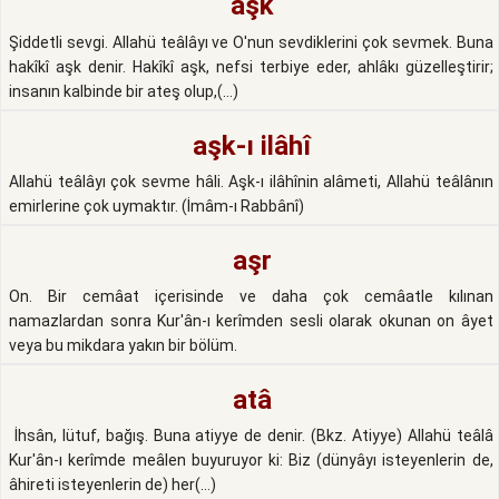
aşk
Şiddetli sevgi. Allahü teâlâyı ve O'nun sevdiklerini çok sevmek. Buna
hakîkî aşk denir. Hakîkî aşk, nefsi terbiye eder, ahlâkı güzelleştirir;
insanın kalbinde bir ateş olup,(...)
aşk-ı ilâhî
Allahü teâlâyı çok sevme hâli. Aşk-ı ilâhînin alâmeti, Allahü teâlânın
emirlerine çok uymaktır. (İmâm-ı Rabbânî)
aşr
On. Bir cemâat içerisinde ve daha çok cemâatle kılınan
namazlardan sonra Kur'ân-ı kerîmden sesli olarak okunan on âyet
veya bu mikdara yakın bir bölüm.
atâ
İhsân, lütuf, bağış. Buna atiyye de denir. (Bkz. Atiyye) Allahü teâlâ
Kur'ân-ı kerîmde meâlen buyuruyor ki: Biz (dünyâyı isteyenlerin de,
âhireti isteyenlerin de) her(...)