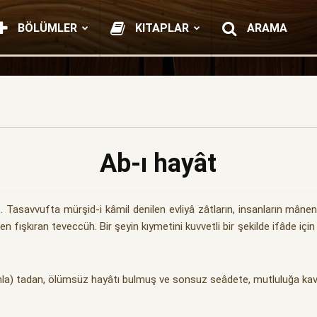
BÖLÜMLER
KITAPLAR
ARAMA
Ab-ı hayât
 Tasavvufta mürşid-i kâmil denilen evliyâ zâtların, insanların mânen 
en fışkıran teveccüh. Bir şeyin kıymetini kuvvetli bir şekilde ifâde için 
bir damla) tadan, ölümsüz hayâtı bulmuş ve sonsuz seâdete, mutluluğa k