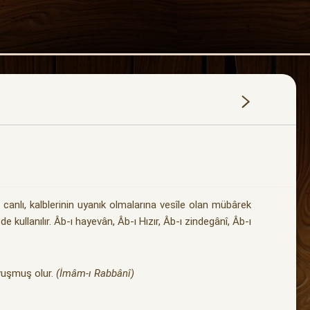
canlı, kalblerinin uyanık olmalarına vesîle olan mübârek
de kullanılır. Âb-ı hayevân, Âb-ı Hızır, Âb-ı zindegânî, Âb-ı
avuşmuş olur.
(İmâm-ı Rabbânî)