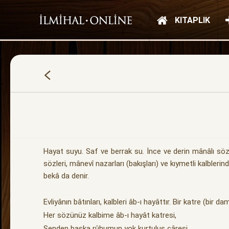
KITAPLIK
Hayat suyu. Saf ve berrak su. İnce ve derin mânâlı söz.
sözleri, mânevî nazarları (bakışları) ve kıymetli kalblerind
bekâ da denir.
Evliyânın bâtınları, kalbleri âb-ı hayâttır. Bir katre (
Her sözünüz kalbime âb-ı hayât katresi,
Senden başka rûhumun yok kurtuluş çâresi