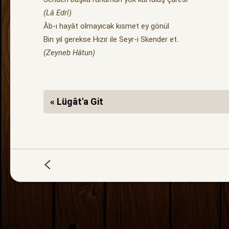
(Lâ Edrî)
Âb-ı hayât olmayıcak kısmet ey gönül
Bin yıl gerekse Hızır ile Seyr-i Skender et.
(Zeyneb Hâtun)
« Lügât'a Git