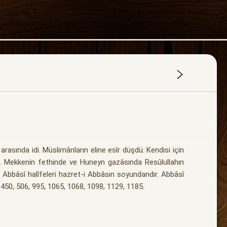
asında idi. Müslimânların eline esîr düşdü. Kendisi için
dur. Mekkenin fethinde ve Huneyn gazâsında Resûlullahın
 Abbâsî halîfeleri hazret-i Abbâsın soyundandır. Abbâsî
, 450, 506, 995, 1065, 1068, 1098, 1129, 1185.