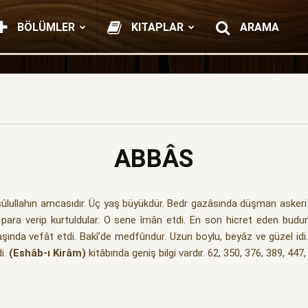
BÖLÜMLER
KITAPLAR
ARAMA
ABBÂS
sûlullahın amcasıdır. Üç yaş büyükdür. Bedr gazâsında düşman askeri ar
in para verip kurtuldular. O sene îmân etdi. En son hicret eden bu
ında vefât etdi. Bakî’de medfûndur. Uzun boylu, beyâz ve güzel idi.
di.
(Eshâb-ı Kirâm)
kitâbında geniş bilgi vardır. 62, 350, 376, 389, 447