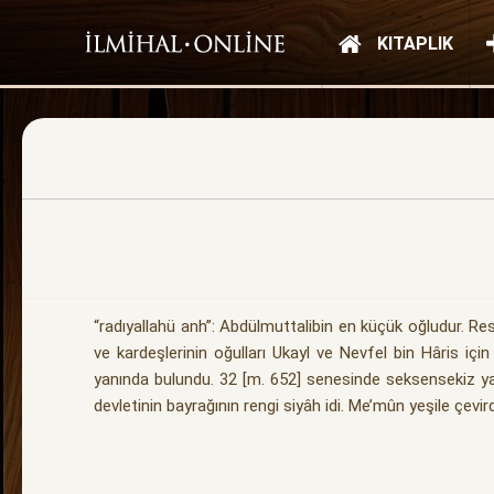
KITAPLIK
“radıyallahü anh”: Abdülmuttalibin en küçük oğludur. Re
ve kardeşlerinin oğulları Ukayl ve Nevfel bin Hâris iç
yanında bulundu. 32 [m. 652] senesinde seksensekiz yaş
devletinin bayrağının rengi siyâh idi. Me’mûn yeşile çevir