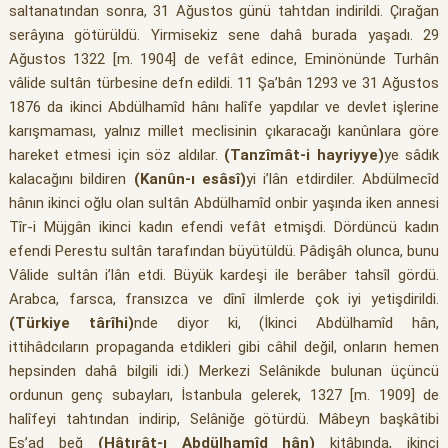
saltanatından sonra, 31 Ağustos günü tahtdan indirildi. Çırağan
serâyına götürüldü. Yirmisekiz sene dahâ burada yaşadı. 29
Ağustos 1322 [m. 1904] de vefât edince, Eminönünde Turhân
vâlide sultân türbesine defn edildi. 11 Şa’bân 1293 ve 31 Ağustos
1876 da ikinci Abdülhamîd hânı halîfe yapdılar ve devlet işlerine
karışmaması, yalnız millet meclisinin çıkaracağı kanûnlara göre
hareket etmesi için söz aldılar.
(Tanzîmât-i hayriyye)
ye sâdık
kalacağını bildiren
(Kanûn-ı esâsî)
yi i’lân etdirdiler. Abdülmecîd
hânın ikinci oğlu olan sultân Abdülhamîd onbir yaşında iken annesi
Tîr-i Müjgân ikinci kadın efendi vefât etmişdi. Dördüncü kadın
efendi Perestu sultân tarafından büyütüldü. Pâdişâh olunca, bunu
Vâlide sultân i’lân etdi. Büyük kardeşi ile berâber tahsîl gördü.
Arabca, farsca, fransızca ve dînî ilmlerde çok iyi yetişdirildi.
(Türkiye târîhi)
nde diyor ki, (İkinci Abdülhamîd hân,
ittihâdcıların propaganda etdikleri gibi câhil değil, onların hemen
hepsinden dahâ bilgili idi.) Merkezi Selânikde bulunan üçüncü
ordunun genç subayları, İstanbula gelerek, 1327 [m. 1909] de
halîfeyi tahtından indirip, Selâniğe götürdü. Mâbeyn başkâtibi
Es’ad beğ
(Hâtırât-ı Abdülhamîd hân)
kitâbında, ikinci