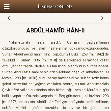
ABDÜLHAMÎD HÂN-II
“rahmetullahi teâlâ aleyh”: Osmânlı pâdişâhlarının
otuzdördüncüsü ve islâm halîfelerinin doksandokuzuncusudur.
Sultân Abdülmecîd hânın ikinci oğludur. 21 Eylül 1258 [m. 1842] de
tevellüd, 1 Şubat 1336 [m. 1918] da Beğlerbeği serâyında vefât
etdi. Çenberlitaşda, dedesi sultân ikinci Mahmûdun türbesindedir.
Sultân Abdül’azîz hânı şehîd eden Midhat pâşa ve arkadaşları 30
Mayıs 1293 [m. 1876] günü serây hazînesini ve sultân Azîz hânın
şahsî servetini de yağma etdikden sonra, sultân Abdülmecîdin
Şevk-efzâ vâlide sultândan olan birinci oğlu beşinci Murâdı o gün
halîfe yapdılar. Otuzaltı yaşında idi. Beş gün sonra, 4 Hazîran 1293
[m. 1876] de sultân Abdül’azîz Fer’ıyye serâyında şehîd edilince,
sultân Murâdın şü’ûru bozuldu. Üç ay ve bir gün süren