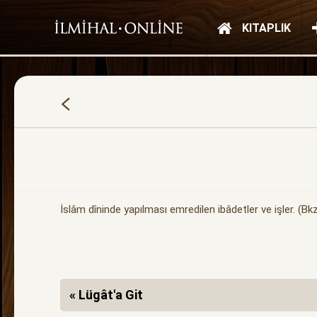
KITAPLIK
İslâm dîninde yapılması emredilen ibâdetler ve işler. (Bk
« Lügât'a Git