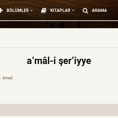
BÖLÜMLER
KITAPLAR
ARAMA
a’mâl-i şer’iyye
z. Amel)