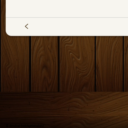
© ilmihal hakikatkitabevi