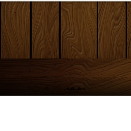
© ilmihal hakikatkitabevi