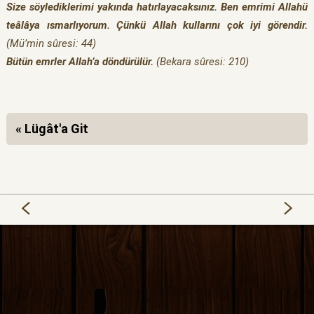
Size söylediklerimi yakında hatırlayacaksınız. Ben emrimi Allahü
teâlâya ısmarlıyorum. Çünkü Allah kullarını çok iyi görendir.
(Mü’min sûresi: 44)
Bütün emrler Allah’a döndürülür.
(Bekara sûresi: 210)
« Lügât'a Git