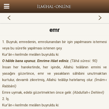
emr
1. Buyruk; emredenin, emrolunandan bir işin yapılmasını istemesi
veya bu sûretle yapılması istenen şey.
Kur’ân-ı kerîmde meâlen buyruldu ki:
O hâlde bana uyunuz. Emrime itâat ediniz.
(Tâhâ sûresi: 90)
İnsan her hareketinde, her işinde, Allahü teâlânın emrini ve
yasağını gözetince, emr ve yasakların sâhibini unutmaktan
kurtulur, devamlı zikretmiş, Allahü teâlâyı hatırlamış olur.
(İmâm-ı
Rabbânî)
Emre uymak, edebi gözetmekten önce gelir.
(Abdullah-ı Dehlevî)
2. İş.
Kur’ân-ı kerîmde meâlen buyruldu ki: