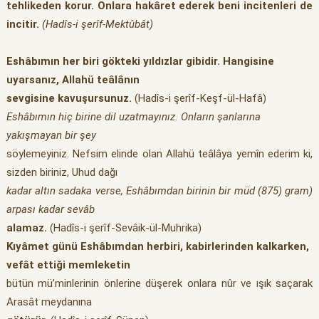
tehlikeden korur. Onlara hakâret ederek beni incitenleri de
incitir.
(Hadîs-i şerîf-Mektûbât)
Eshâbımın her biri gökteki yıldızlar gibidir. Hangisine
uyarsanız, Allahü teâlânın
sevgisine kavuşursunuz.
(Hadîs-i şerîf-Keşf-ül-Hafâ)
Eshâbımın hiç birine dil uzatmayınız. Onların şanlarına
yakışmayan bir şey
söylemeyiniz. Nefsim elinde olan Allahü teâlâya yemîn ederim ki,
sizden biriniz, Uhud dağı
kadar altın sadaka verse, Eshâbımdan birinin bir müd
(875) gram)
arpası kadar sevâb
alamaz.
(Hadîs-i şerîf-Sevâik-ül-Muhrika)
Kıyâmet günü Eshâbımdan herbiri, kabirlerinden kalkarken,
vefât ettiği memleketin
bütün mü’minlerinin önlerine düşerek onlara nûr ve ışık saçarak
Arasât meydanına