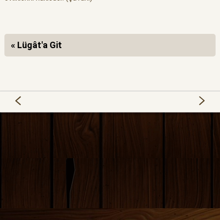
« Lügât'a Git