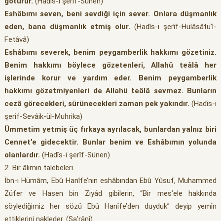
götürür.
(Hadîs-i şerîf-Sünen)
Eshâbımı seven, beni sevdiği için sever. Onlara düşmanlık
eden, bana düşmanlık etmiş
olur.
(Hadîs-i şerîf-Hulâsâtü’l-
Fetâvâ)
Eshâbımı severek, benim peygamberlik hakkımı gözetiniz.
Benim hakkımı böylece
gözetenleri, Allahü teâlâ her
işlerinde korur ve yardım eder. Benim peygamberlik
hakkımı
gözetmiyenleri de Allahü teâlâ sevmez. Bunların
cezâ görecekleri, sürünecekleri zaman
pek yakındır.
(Hadîs-i
şerîf-Sevâik-ül-Muhrika)
Ümmetim yetmiş üç fırkaya ayrılacak, bunlardan yalnız biri
Cennet’e gidecektir.
Bunlar benim ve Eshâbımın yolunda
olanlardır.
(Hadîs-i şerîf-Sünen)
2.
Bir âlimin talebeleri.
İbn-i Hümâm, Ebû Hanîfe’nin eshâbından Ebû Yûsuf, Muhammed
Züfer ve Hasen bin Ziyâd gibilerin, “Bir mes’ele hakkında
söylediğimiz her sözü Ebû Hanîfe’den duyduk” deyip yemîn
ettiklerini nakleder. (Şa’rânî)