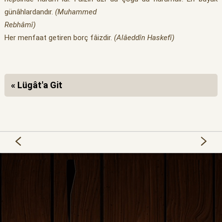
günâhlardandır.
(Muhammed
Rebhâmî)
Her menfaat getiren borç fâizdir.
(Alâeddîn Haskefî)
« Lügât'a Git