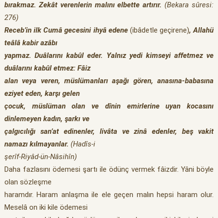
bırakmaz. Zekât verenlerin malını elbette artırır.
(Bekara sûresi:
276)
Receb’in ilk Cumâ gecesini ihyâ edene
(ibâdetle geçirene)
, Allahü
teâlâ kabir azâbı
yapmaz. Duâlarını kabûl eder. Yalnız yedi kimseyi affetmez ve
duâlarını kabûl etmez: Fâiz
alan veya veren, müslümanları aşağı gören, anasına-babasına
eziyet eden, karşı gelen
çocuk, müslüman olan ve dînin emirlerine uyan kocasını
dinlemeyen kadın, şarkı ve
çalgıcılığı san’at edinenler, livâta ve zinâ edenler, beş vakit
namazı kılmayanlar.
(Hadîs-i
şerîf-Riyâd-ün-Nâsihîn)
Daha fazlasını ödemesi şartı ile ödünç vermek fâizdir. Yâni böyle
olan sözleşme
haramdır. Haram anlaşma ile ele geçen malın hepsi haram olur.
Meselâ on iki kile ödemesi