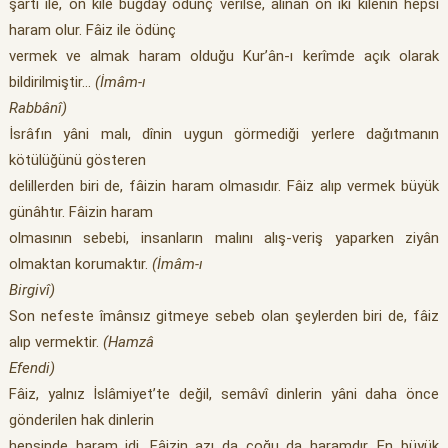
şartı ile, on kile buğday ödünç verilse, alınan on iki kilenin hepsi
haram olur. Fâiz ile ödünç
vermek ve almak haram olduğu Kur’ân-ı kerîmde açık olarak
bildirilmiştir…
(İmâm-ı
Rabbânî)
İsrâfın yâni malı, dînin uygun görmediği yerlere dağıtmanın
kötülüğünü gösteren
delillerden biri de, fâizin haram olmasıdır. Fâiz alıp vermek büyük
günâhtır. Fâizin haram
olmasının sebebi, insanların malını alış-veriş yaparken ziyân
olmaktan korumaktır.
(İmâm-ı
Birgivî)
Son nefeste îmânsız gitmeye sebeb olan şeylerden biri de, fâiz
alıp vermektir.
(Hamzâ
Efendi)
Fâiz, yalnız İslâmiyet’te değil, semâvî dinlerin yâni daha önce
gönderilen hak dinlerin
hepsinde haram idi. Fâizin azı da çoğu da haramdır. En büyük