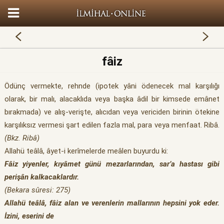
fâiz
Ödünç vermekte, rehnde (ipotek yâni ödenecek mal karşılığı
olarak, bir malı, alacaklıda veya başka âdil bir kimsede emânet
bırakmada) ve alış-verişte, alıcıdan veya vericiden birinin ötekine
karşılıksız vermesi şart edilen fazla mal, para veya menfaat. Ribâ.
(Bkz. Ribâ)
Allahü teâlâ, âyet-i kerîmelerde meâlen buyurdu ki:
Fâiz yiyenler, kıyâmet günü mezarlarından, sar’a hastası gibi
perişân kalkacaklardır.
(Bekara sûresi: 275)
Allahü teâlâ, fâiz alan ve verenlerin mallarının hepsini yok eder.
İzini, eserini de