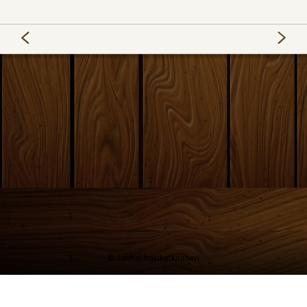
© ilmihal hakikatkitabevi