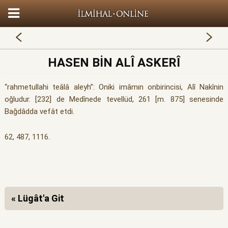
HASEN BİN ALÎ ASKERÎ
“rahmetullahi teâlâ aleyh”: Oniki imâmın onbirincisi, Alî Nakînin
oğludur. [232] de Medînede tevellüd, 261 [m. 875] senesinde
Bağdâdda vefât etdi.
62, 487, 1116.
« Lügât'a Git