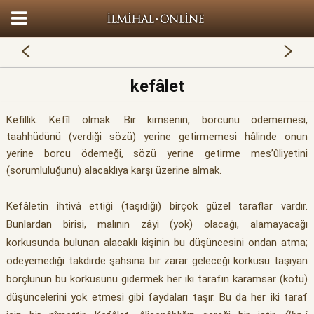
kefâlet
Kefillik. Kefîl olmak. Bir kimsenin, borcunu ödememesi,
taahhüdünü (verdiği sözü) yerine getirmemesi hâlinde onun
yerine borcu ödemeği, sözü yerine getirme mes’ûliyetini
(sorumluluğunu) alacaklıya karşı üzerine almak.
Kefâletin ihtivâ ettiği (taşıdığı) birçok güzel taraflar vardır.
Bunlardan birisi, malının zâyi (yok) olacağı, alamayacağı
korkusunda bulunan alacaklı kişinin bu düşüncesini ondan atma;
ödeyemediği takdirde şahsına bir zarar geleceği korkusu taşıyan
borçlunun bu korkusunu gidermek her iki tarafın karamsar (kötü)
düşüncelerini yok etmesi gibi faydaları taşır. Bu da her iki taraf