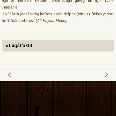
için bir nîmettir. Kefâlet, âlicenâblığın gereği bir iştir.
(İbn-i
Hümâm)
Ukûbâtta (cezâlarda) kefâlet sahîh değildir (olmaz). Birinin yerine,
kefîli îdâm edilmez.
(Ali Haydar Efendi)
« Lügât'a Git