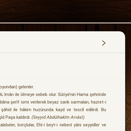
soyundan) gelenler.
ek; îmân ile ölmeye sebeb olur. Sûriye’nin Hama şehrinde
ına şerîf ismi verilerek beyaz sarık sarmaları, hazret-i
şâhid ile hâkim huzûrunda kayd ve tescîl edilirdi. Bu
d Paşa kaldırdı.
(Seyyid Abdülhakîm Arvâsî)
lebeler, borçlular, Ehl-i beyt-i nebevî yâni seyyidler ve