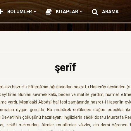
BÖLÜMLER
KITAPLAR
ARAMA
şerîf
em kızı hazret-i Fâtımâ’nın oğullarından hazret-i Hasen’in neslinden (
 beyttirler. Bunları sevmek kalb, beden ve mal ile yardım, hürmet etm
e vardı. Mısır’daki Abbâsî halîfesi zamânında hazret-i Hasen’in evlâd
 sarmaları uygun görüldü. Bu mübârek sülâleden doğan çocuklar iki 
evleti’nin çöküşünü hazırlayan, İngilizlerin sâdık dostu Mustafa Reşî
, zekât me’murları, âlimler, muallimler, vâizler, din dersi öğrenen ta