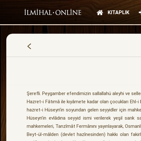
KITAPLIK
Şerefli. Peygamber efendimizin sallallahü aleyhi ve sell
Hazret-i Fâtımâ ile kıyâmete kadar olan çocukları Ehl-i
hazret-i Hüseyn’in soyundan gelen seyyidler için mahkem
Hüseyn’in evlâdına seyyid ismi verilerek yeşil sarık
mahkemeleri, Tanzîmât Fermânını yayınlayarak, Osmanlı D
Beyt-ül-mâlden (devlet hazînesinden) hakkı olan fakirler