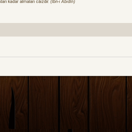
ları kadar almaları câizdir.
(İbn-i Âbidîn)