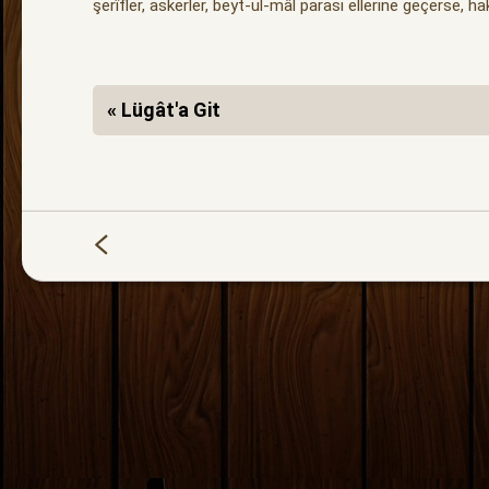
şerîfler, askerler, beyt-ül-mâl parası ellerine geçerse, hak
« Lügât'a Git