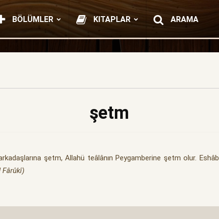
BÖLÜMLER
KITAPLAR
ARAMA
şetm
rkadaşlarına şetm, Allahü teâlânın Peygamberine şetm olur. Eshâb-
Fârûkî)