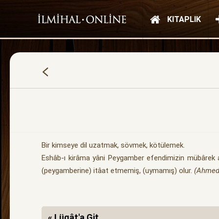
KITAPLIK
Bir kimseye dil uzatmak, sövmek, kötülemek.
Eshâb-ı kirâma yâni Peygamber efendimizin mübârek a
(peygamberine) itâat etmemiş, (uymamış) olur.
(Ahmed 
« Lügât'a Git