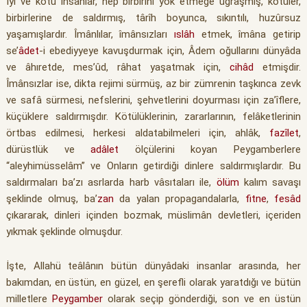
İyi ve kötü insanlar, hep birbirini yok etmeğe uğraşmış, kötüler,
birbirlerine de saldırmış, târîh boyunca, sıkıntılı, huzûrsuz
yaşamışlardır. Îmânlılar, îmânsızları
ıslâh
etmek, îmâna getirip
se’
âdet
-i ebediyyeye kavuşdurmak için, Âdem oğullarını dünyâda
ve âhıretde, mes’ûd, râhat yaşatmak için,
cihâd
etmişdir.
Îmânsızlar ise, dikta rejimi sürmüş, az bir zümrenin taşkınca zevk
ve safâ sürmesi, nefslerini, şehvetlerini doyurması için za’îflere,
küçüklere saldırmışdır. Kötülüklerinin, zararlarının, felâketlerinin
örtbas edilmesi, herkesi aldatabilmeleri için, ahlâk,
fazîlet
,
dürüstlük ve
adâlet
ölçülerini koyan Peygamberlere
“aleyhimüsselâm” ve
Onların
getirdiği dinlere saldırmışlardır. Bu
saldırmaları ba’zı asrlarda harb vâsıtaları ile,
ölüm
kalım savaşı
şeklinde olmuş, ba’
zan
da yalan propagandalarla,
fitne
,
fesâd
çıkararak, dinleri içinden bozmak, müslimân devletleri, içeriden
yıkmak şeklinde olmuşdur.
İşte, Allahü teâlânın bütün dünyâdaki insanlar arasında, her
bakımdan, en üstün, en güzel, en şerefli olarak yaratdığı ve bütün
milletlere
Peygamber
olarak seçip gönderdiği, son ve en üstün