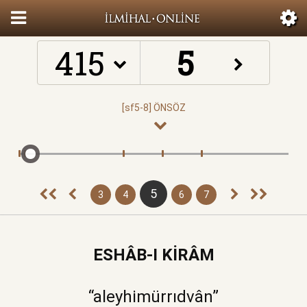
415
5
3
4
6
7
ESHÂB-I KİRÂM
“aleyhimürrıdvân”