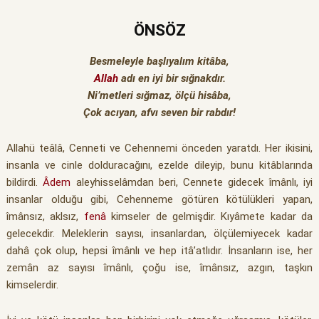
ÖNSÖZ
Besmeleyle başlıyalım kitâba,
Allah
adı en iyi bir sığnakdır.
Ni’metleri sığmaz, ölçü hisâba,
Çok acıyan, afvı seven bir rabdır!
Allahü teâlâ, Cenneti ve Cehennemi önceden yaratdı. Her ikisini,
insanla ve cinle dolduracağını, ezelde dileyip, bunu kitâblarında
bildirdi.
Âdem
aleyhisselâmdan beri, Cennete gidecek îmânlı, iyi
insanlar olduğu gibi, Cehenneme götüren kötülükleri yapan,
îmânsız, aklsız,
fenâ
kimseler de gelmişdir. Kıyâmete kadar da
gelecekdir. Meleklerin sayısı, insanlardan, ölçülemiyecek kadar
dahâ çok olup, hepsi îmânlı ve hep itâ’atlıdır. İnsanların ise, her
zemân az sayısı îmânlı, çoğu ise, îmânsız, azgın, taşkın
kimselerdir.