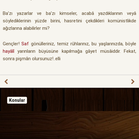
Ba’zı yazarlar ve ba’zı kimseler, acabâ yazdıklarının veyâ
söylediklerinin yüzde birini, hasretini çekdikleri komünistlikde
ağızlarına alabilirler mi?
Gençler!
Saf
gönülleriniz, temiz rûhlarınız, bu yaşlarınızda, böyle
hayâlî
yarınların büyüsüne kapılmağa gâyet müsâiddir. Fekat,
sonra pişmân olursunuz!..elli
Konular