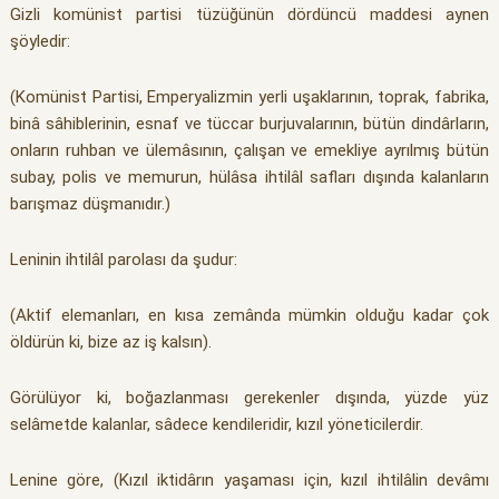
Gizli komünist partisi tüzüğünün dördüncü maddesi aynen
şöyledir:
(Komünist Partisi, Emperyalizmin yerli uşaklarının, toprak, fabrika,
binâ sâhiblerinin, esnaf ve tüccar burjuvalarının, bütün dindârların,
onların ruhban ve ülemâsının, çalışan ve emekliye ayrılmış bütün
subay, polis ve memurun, hülâsa ihtilâl safları dışında kalanların
barışmaz düşmanıdır.)
Leninin ihtilâl parolası da şudur:
(Aktif elemanları, en kısa zemânda mümkin olduğu kadar çok
öldürün ki, bize az iş kalsın).
Görülüyor ki, boğazlanması gerekenler dışında, yüzde yüz
selâmetde kalanlar, sâdece kendileridir, kızıl yöneticilerdir.
Lenine göre, (Kızıl iktidârın yaşaması için, kızıl ihtilâlin devâmı