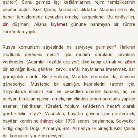
şartdır). Sonu gelmez işçi katliâmlarının, rejim temizliklerinin
sebebi budur. Kızıl Çinde, komünist diktatör Maonun emri ile,
beher temizlemede üçyüzbin emekçi kurşunlandı. Bu cinâyetler,
din
düşmanı, Allaha,
kıyâmet
gününe inanmıyan bir zümre
tarafından yapıldı.
Rusya komünizm sâyesinde ne seviyeye gelmişdir? Halkının
mutluluk derecesi nedir? gibi mühim soruların cevâbları
verilmeden (Adamlar fezâda geziyor) diye kesip atmak ve
zâlim
bir azınlığın lüks, şâhâne, zevkli, safâlı hayâtlarına imrenmek, dar
görüşlülük olurdu. Bir zemânlar, Mısrdaki ehramlar da, devrinin
şâheseriydi. Müstebid bir azınlığın, kaprislerini tatmin için,
milyonlarca insanın kan ve cesedleri üzerine kurulan, aç ve
perîşan bırakılan işçinin, emekçinin elinden alınan paralarla yapılan
eserleri, fabrikaları, füzeleri, toplum se’âdetinin hedefi olarak
gösterebilir miyiz? Vâsıtaları, hayâtın gâyesi gibi göstermek,
hayâtın kendisine
ihânet
olur. 1990 senesi başlarında, Sovyetler
Birliği dağıldı. Doğu Almanya, Batı Almanya ile birleşdi. Kızıl Çinde
de, komünist yönetim gevşedi.