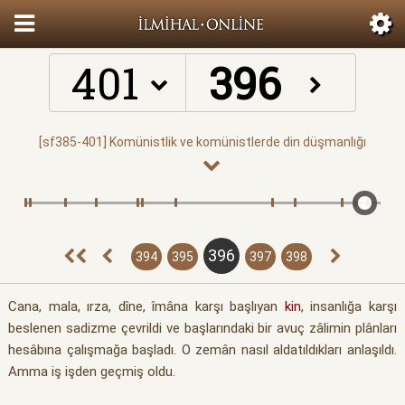
401
396
394
395
397
398
Cana, mala, ırza, dîne, îmâna karşı başlıyan
kin
, insanlığa karşı
beslenen sadizme çevrildi ve başlarındaki bir avuç zâlimin plânları
hesâbına çalışmağa başladı. O zemân nasıl aldatıldıkları anlaşıldı.
Amma iş işden geçmiş oldu.