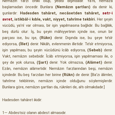
Nemâzın farzı oniki olup, yedisi dışındadır. Ya’nî, nemâza
başlamadan öncedir. Bunlara
(Nemâzın şartları)
da denir ki,
şunlardır:
Hadesden tahâret, necâsetden tahâret,
setr-i
avret
, istikbâl-i kıble, vakt, niyyet, tahrîme tekbîri.
Her şeyin
vücûdü, ya’nî var olması, bir işin yapılmasına bağlıdır. Bu bağlılık,
beş dürlü olur: İş, bu şeyin mâhiyyetinin içinde ise, onun bir
parçası ise, bu işe,
(Rükn)
denir. Dışında ise, bu şeye te’sîr
ediyorsa,
(İllet)
denir. Nikâh, evlenmenin illetidir. Te’sîr etmiyorsa,
işin yapılması, bu şeyin vücûdünü îcâb ediyorsa,
(Sebeb)
denir.
Vakt, nemâzın sebebidir. Îcâb etmiyorsa, işin yapılmaması ile, o
şey de yok olursa,
(Şart)
denir. Yok olmazsa,
(Alâmet)
denir.
Ezân, nemâzın alâmetidir. Nemâzın farzlarından beşi, nemâzın
içindedir. Bu beş farzdan her birine
(Rükn)
de denir. [Ba’zı âlimler,
tahrîme tekbîrinin, nemâzın içinde olduğunu söylemişlerdir.
Bunlara göre, nemâzın şartları da, rüknleri de, altı olmakdadır.]
Hadesden tahâret ikidir:
1— Abdestsiz olanın abdest almasıdır.