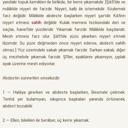
yandaki topuk kemikleri ile birlikde, bir kerre yıkamakdır. [Şâfi’îde ve
mâlikîde niyyet de farzdır. Niyyet, kalb ile istemekdir. Söylemek
farz değildir. Mâlikîde abdeste başlarken niyyet şartdır. Kâfirin
niyyet etmesi
sahîh
değildir. Kulak memesi hizâsındaki deri ve
saçlar, hanefîde yüzdendir. Yıkamak farzdır. Mâlikîde başdandır.
Mesh etmesi farz olur. Şâfi’îde yüzü yıkarken niyyet etmek
lâzımdır. Su yüze değmeden önce niyyet ederse, abdesti sahîh
olmaz.] Yüz üzerindeki sakalı yıkamak farzdır. Sarkan sakalı, diğer
üç mezhebde yıkamak farzdır. Şî’îler, ayaklarını yıkamıyor, çıplak
ayak üzerine mesh ediyorlar.
Abdestin sünnetleri onsekizdir:
1 — Halâya girerken ve abdeste başlarken, Besmele çekmek.
Tenhâ yer bulamıyan, sıkışınca başkaları yanında örtünerek,
abdest bozabilir.
2 — Elleri, bilekleri ile berâber, üç kerre yıkamak.