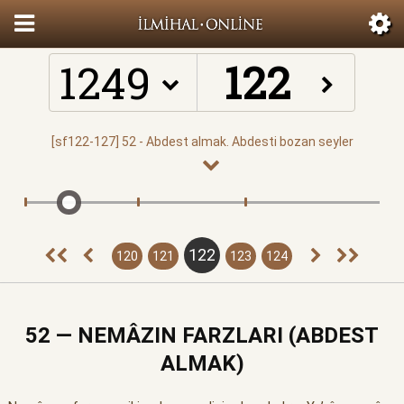
1249
122
120
121
123
124
52 — NEMÂZIN FARZLARI (ABDEST
ALMAK)