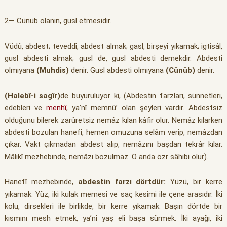
2— Cünüb olanın, gusl etmesidir.
Vüdû, abdest; teveddî, abdest almak; gasl, birşeyi yıkamak; igtisâl,
gusl abdesti almak; gusl de, gusl abdesti demekdir. Abdesti
olmıyana
(Muhdis)
denir. Gusl abdesti olmıyana
(Cünüb)
denir.
(Halebî-i sagîr)
de buyuruluyor ki, (Abdestin farzları, sünnetleri,
edebleri ve
menhî
, ya’nî memnû’ olan şeyleri vardır. Abdestsiz
olduğunu bilerek zarûretsiz nemâz kılan kâfir olur. Nemâz kılarken
abdesti bozulan hanefî, hemen omuzuna selâm verip, nemâzdan
çıkar. Vakt çıkmadan abdest alıp, nemâzını başdan tekrâr kılar.
Mâlikî mezhebinde, nemâzı bozulmaz. O anda özr sâhibi olur).
Hanefî mezhebinde,
abdestin farzı dörtdür:
Yüzü, bir kerre
yıkamak. Yüz, iki kulak memesi ve saç kesimi ile çene arasıdır. İki
kolu, dirsekleri ile birlikde, bir kerre yıkamak. Başın dörtde bir
kısmını mesh etmek, ya’nî yaş eli başa sürmek. İki ayağı, iki