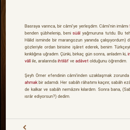
Basraya varınca, bir câmi’ye yerleşdim. Câmi’nin imâmı
benden şübhelenip, beni
süâl
yağmuruna tutdu. Bu tehl
Hâlid isminde bir marangozun yanında çalışıyordum)
gözleriyle ordan birisine işâret ederek, benim Türkç
kırıklığına uğradım. Çünki, birkaç gün sonra, anladım ki,
vâlî
ile, aralarında
ihtilâf
ve
adâvet
olduğunu öğrendim.
Şeyh Ömer efendinin câmi’inden uzaklaşmak zorunda 
ahmak
bir adamdı. Her sabâh râhatımı kaçırır, sabâh e
de kalkar ve sabâh nemâzını kılardım. Sonra bana, (S
ısrâr ediyorsun?) dedim.