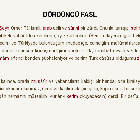
DÖRDÜNCÜ FASL
Şeyh
Ömer Tâî ismli,
arab
asllı ve
sünnî
bir zâtdı. Onunla tanışıp,
soh
ükeli sohbetden kendimi şöyle kurtardım: (Ben Türkiyenin Iğdır bel
 dedim ve Türkiyede bulunduğum müddetçe, edindiğim ma’lûmâtlard
eyi doğru konuşup konuşmadığımı sordu. O da, müsbet cevâb verdi.
imâm
efendi benden şübheleniyor ve benim Türk câsûsu olduğumu
z
kalınca, orada
müsâfir
ve yabancıların kaldığı bir handa, oda kirâla
zânı okunur okunmaz, nemâza kaldırmak için gelip, kapımı sert bir şe
abâh nemâzını müteâkib, Kur’ân-ı
kerîm
okuyacaksın) derdi. Bir def’a