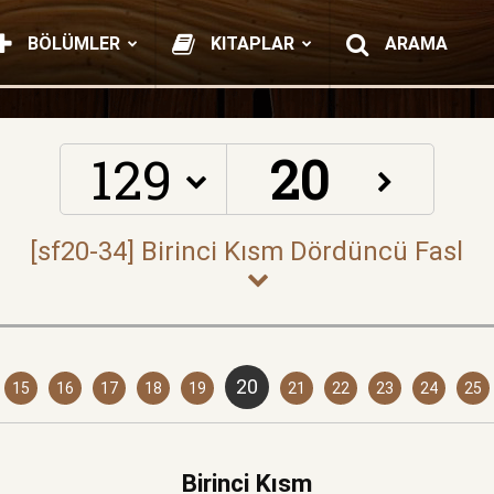
BÖLÜMLER
KITAPLAR
ARAMA
129
20
15
16
17
18
19
21
22
23
24
25
Birinci Kısm