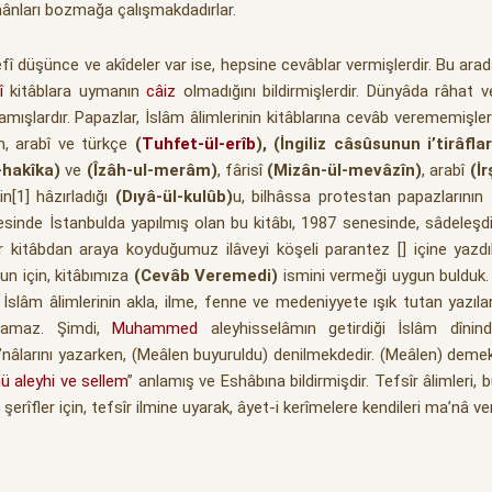
mânları bozmağa çalışmakdadırlar.
efî düşünce ve akîdeler var ise, hepsine cevâblar vermişlerdir. Bu arada 
î
kitâblara uymanın
câiz
olmadığını bildirmişlerdir. Dünyâda râhat 
şlardır. Papazlar, İslâm âlimlerinin kitâblarına cevâb verememişlerdi
en, arabî ve türkçe
(
Tuhfet-ül-erîb
), (İngiliz câsûsunun i’tirâfla
-hakîka)
ve
(Îzâh-ul-merâm)
, fârisî
(Mizân-ül-mevâzîn)
, arabî
(İ
n[1] hâzırladığı
(Dıyâ-ül-kulûb)
u, bilhâssa protestan papazlarının 
enesinde İstanbulda yapılmış olan bu kitâbı, 1987 senesinde, sâdeleşd
ir kitâbdan araya koyduğumuz ilâveyi köşeli parantez [] içine yazdık
un için, kitâbımıza
(Cevâb Veremedi)
ismini vermeği uygun bulduk
 İslâm âlimlerinin akla, ilme, fenne ve medeniyyete ışık tutan yazıla
amaz. Şimdi,
Muhammed
aleyhisselâmın getirdiği İslâm dîn
’nâlarını yazarken, (Meâlen buyuruldu) denilmekdedir. (Meâlen) demek
hü aleyhi ve sellem
” anlamış ve Eshâbına bildirmişdir. Tefsîr âlimleri, 
şerîfler için, tefsîr ilmine uyarak, âyet-i kerîmelere kendileri ma’nâ ve