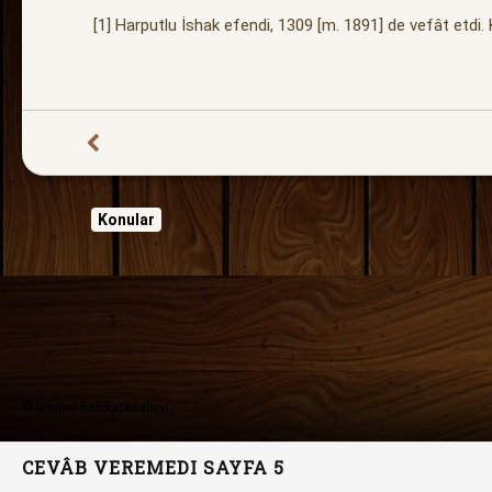
[1] Harputlu İshak efendi, 1309 [m. 1891] de vefât etdi. K
Konular
© ilmihal hakikatkitabevi
CEVÂB VEREMEDI SAYFA 5