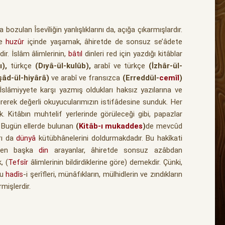
bozulan Îsevîliğin yanlışlıklarını da, açığa çıkarmışlardır.
ve
huzûr
içinde yaşamak, âhiretde de sonsuz se’âdete
r. İslâm âlimlerinin,
bâtıl
dinleri red için yazdığı kitâblar
rı),
türkçe
(Dıyâ-ül-kulûb),
arabî ve türkçe
(İzhâr-ül-
rşâd-ül-hiyârâ)
ve arabî ve fransızca
(Erreddül-
cemîl
)
İslâmiyyete karşı yazmış oldukları haksız yazılarına ve
irerek değerli okuyucularımızın istifâdesine sunduk. Her
. Kitâbın muhtelif yerlerinde görüleceği gibi, papazlar
. Bugün ellerde bulunan
(
Kitâb-ı mukaddes
)
de mevcûd
rı da
dünyâ
kütübhânelerini doldurmakdadır. Bu hakîkati
inden başka
din
arayanlar, âhiretde sonsuz azâbdan
, (
Tefsîr
âlimlerinin bildirdiklerine göre) demekdir. Çünki,
bu
hadîs
-i şerîfleri, münâfıkların, mülhidlerin ve zındıkların
rmişlerdir.