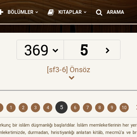
BÖLÜMLER
KITAPLAR
ARAMA
369
5
1
2
3
4
6
7
8
9
10
rkunç bir islâm düşmanlığı başlatdılar. İslâm memleketlerinin her yeri
ketimizde, durmadan, hıristiyanlığı anlatan kitâb, mecmû’a ve bro