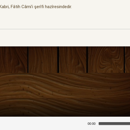
abri, Fâtih Câmi’i şerîfi hazîresindedir.
00:00