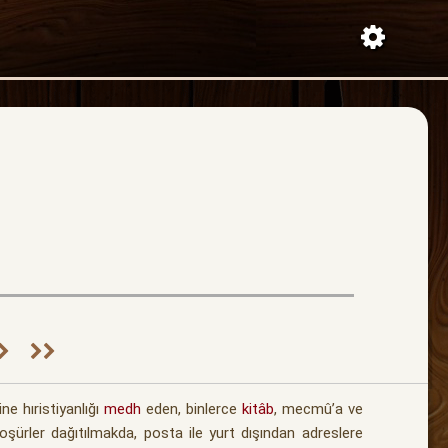
ne hıristiyanlığı
medh
eden, binlerce
kitâb
, mecmû’a ve
şürler dağıtılmakda, posta ile yurt dışından adreslere