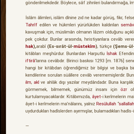
gönderilmekdedir. Böylece, sâf zihnleri bulandırmağa, î
İslâm âlimleri, islâm dînine zıd ne kadar görüş, fikr, fels
Tahrîf
edilen ve hükmleri yürürlükden kaldırılan
semâv
kavuşmak için, müslimân olmanın lâzım olduğunu açıklamı
pek çokdur. Bunlar arasında, hıristiyanlara cevâb ver
hak
),
arabî
(Es-sırât-ül-
müstekîm
)
, türkçe
(Şems-ül
kitâbları meşhûrdur. Bunlardan Harputlu
İshak
Efendini
iftirâ
’larına cevâbdır. Birinci baskısı 1293 [m. 1876] s
hangi bir kitâbdan öğrendiğimiz bir bilgiyi ve başka b
kendilerine sorulan süâllere cevâb verememişlerdir. Bun
ilm
,
akl
ve ahlâk dışı yazılar meydândadır. Buna karşılık
görmemek, bilmemek, günümüz insanı için
özr
ol
kurtulamıyacaklardır. Kitâbımızda,
âyet
-i kerîmelerin ma
âyet-i kerîmelerin ma’nâlarını, yalnız
Resûlullah
“
sallalla
uydurdukları hadîslerden ayırmışlar, bulamadıkları hadîs-i 
—