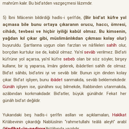
mahrûm kalır. Bu bid’atden vazgeçmesi lâzımdır.
5) İbni Mâcenin bildirdiği hadîs-i şerîfde,
(Bir bid’at küfre yol
açmasa bile bunu ortaya çıkaranın orucu, haccı, ömresi,
cihâdı, tevbesi ve hiçbir iyiliği kabûl olmaz. Bu kimsenin,
yağdan kıl çıkar gibi, müslimânlıkdan çıkması kolay olur)
buyuruldu. Şartlarına uygun olan farzları ve nâfileleri
sahîh
olur,
borçdan kurtulur ise de, kabûl olmaz. Ya’nî
sevâb
verilmez. Bid’ati
küfrüne yol açarsa, ya’nî küfre
sebeb
olan bir söz söyler, birşey
kullanır, bir iş yaparsa, îmânı giderek, ibâdetleri sahîh de olmaz.
Bid’at sâhibi, bid’atini iyi ve sevâb bilir. Bunun için dinden kolay
çıkar. Bid’at işliyen, bunu
ibâdet
sanmakda, sevâb beklemekdedir.
Günâh
işliyen ise, günâhını suç bilmekde, Rabbinden utanmakda,
azâbından korkmakdadır. Bid’atler, büyük günâhdır. Fekat her
günâh bid’at değildir.
Yukarıdaki beş hadîs-i şerîfin aslları ve açıklamaları,
Hakîkat
Kitâbevinin çıkardığı Nablüsînin “rahmetullahi teâlâ aleyh” arabî
(
Hadîkat-ün-nediyye
)
kitâbında yazılıdır.