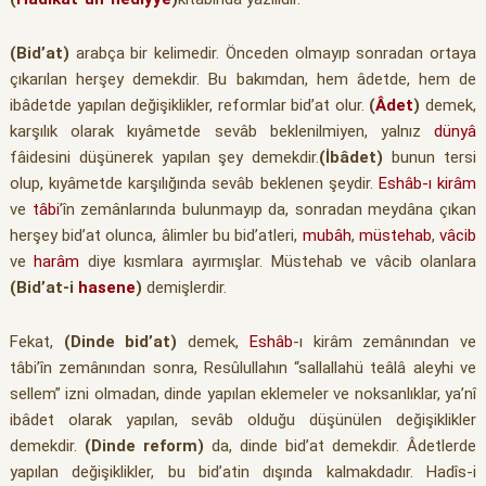
(Bid’at)
arabça bir kelimedir. Önceden olmayıp sonradan ortaya
çıkarılan herşey demekdir. Bu bakımdan, hem âdetde, hem de
ibâdetde yapılan değişiklikler, reformlar bid’at olur.
(
Âdet
)
demek,
karşılık olarak kıyâmetde sevâb beklenilmiyen, yalnız
dünyâ
fâidesini düşünerek yapılan şey demekdir.
(İbâdet)
bunun tersi
olup, kıyâmetde karşılığında sevâb beklenen şeydir.
Eshâb-ı kirâm
ve
tâbi
’în zemânlarında bulunmayıp da, sonradan meydâna çıkan
herşey bid’at olunca, âlimler bu bid’atleri,
mubâh
,
müstehab
,
vâcib
ve
harâm
diye kısmlara ayırmışlar. Müstehab ve vâcib olanlara
(Bid’at-i
hasene
)
demişlerdir.
Fekat,
(Dinde bid’at)
demek,
Eshâb
-ı kirâm zemânından ve
tâbi’în zemânından sonra, Resûlullahın “sallallahü teâlâ aleyhi ve
sellem” izni olmadan, dinde yapılan eklemeler ve noksanlıklar, ya’nî
ibâdet olarak yapılan, sevâb olduğu düşünülen değişiklikler
demekdir.
(Dinde reform)
da, dinde bid’at demekdir. Âdetlerde
yapılan değişiklikler, bu bid’atin dışında kalmakdadır. Hadîs-i