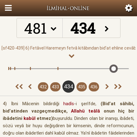
481
434
432
433
435
436
4) İbni Mâcenin bildirdiği
hadîs
-i şerîfde,
(Bid’at sâhibi,
bid’atinden vazgeçmedikçe,
Allahü teâlâ
onun hiç bir
ibâdetini
kabûl
etmez)
buyuruldu. Dinden olan bir inanışı, ibâdeti,
sözü veyâ bir huyu değişdiren bir kimsenin, dinde reformcunun,
doğru olan ibâdetleri dahî kabûl olmaz. Ya’nî ibâdetin fâidelerinden