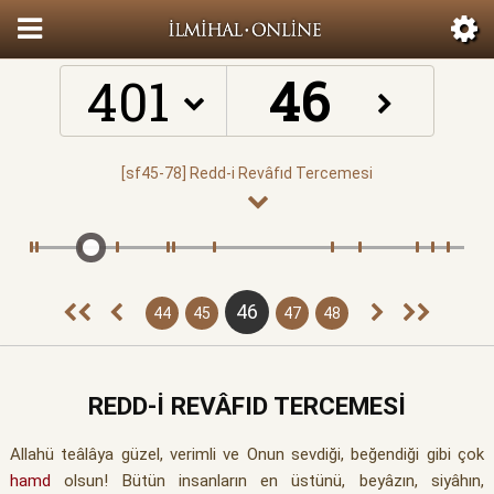
401
46
44
45
47
48
REDD-İ REVÂFID TERCEMESİ
Allahü teâlâya güzel, verimli ve Onun sevdiği, beğendiği gibi çok
hamd
olsun! Bütün insanların en üstünü, beyâzın, siyâhın,