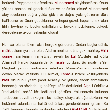
herkesin Peygamberi, efendimiz
Muhammed
aleyhisselâma, Onun
yüksek şânına yakışacak düâlar ve selâmlar olsun! Muhammed
aleyhisselâmın doğru yolda giden ve doğru yolu gösteren dört
halîfesine ve Onun çocuklarına ve hepsi güzel, hepsi temiz olan
Ehl-i beytine ve başka sahâbîlerine; büyük mevkı’lerine, yüksek
derecelerine uygun selâmlar olsun!
Her var olana, lâzım olan herşeyi gönderen, Ondan başka sâhib,
mâlik
bulunmıyan, bir olan, Allahın merhametine çok muhtaç,
Ehl-i
sünnet
âlimlerinin hizmetçisi, zevallı bu
kul
(Abdülehad oğlu
Ahmed)
Fârûkî bugünlerde bir
risâle
gördüm. Bu risâle, şî’îler
Meşhed şehrini muhâsara ederken, Mâverâ’ünnehr âlimlerine
cevâb olarak yazılmış. Bu âlimler,
Eshâb
-ı kirâmı kötüliyenlerin
kâfir
olduğunu, yazmışlardı. Risâleyi okuyunca, ancak ahmakların
inanacağı ön sözlerle, üç halîfeye kâfir dediklerini,
Âişe
-i Sıddîkayı
“radıyallahü anhâ” kötülediklerini gördüm. Yakınımızda bulunan
talebeden zevallı birkaçının bu risâleyi okuyarak, öğündüklerini ve
hükûmet adamlarına, hattâ sultânlara gönderdiklerini işitdim. Bu
fakîr, konuşmalarımda ve derslerimde [ve
(
Mektûbât
)
daki birçok