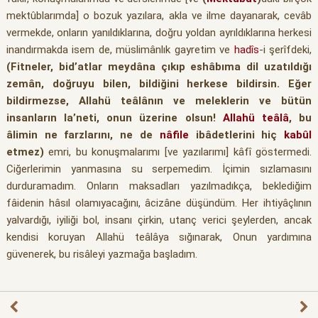
mektûblarımda] o bozuk yazılara, akla ve ilme dayanarak, cevâb
vermekde, onların yanıldıklarına, doğru yoldan ayrıldıklarına herkesi
inandırmakda isem de, müslimânlık gayretim ve
hadîs
-i şerîfdeki,
(Fitneler, bid’atlar meydâna çıkıp eshâbıma dil uzatıldığı
zemân, doğruyu bilen, bildiğini herkese bildirsin. Eğer
bildirmezse, Allahü teâlânın ve meleklerin ve bütün
insanların la’neti, onun üzerine olsun!
Allahü teâlâ
, bu
âlimin ne farzlarını, ne de
nâfile
ibâdetlerini hiç
kabûl
etmez)
emri, bu konuşmalarımı [ve yazılarımı] kâfî göstermedi.
Ciğerlerimin yanmasına su serpemedim. İçimin sızlamasını
durduramadım. Onların maksadları yazılmadıkça, beklediğim
fâidenin hâsıl olamıyacağını, âcizâne düşündüm. Her ihtiyâçlının
yalvardığı, iyiliği bol, insanı çirkin, utanç verici şeylerden, ancak
kendisi koruyan Allahü teâlâya sığınarak, Onun yardımına
güvenerek, bu risâleyi yazmağa başladım.